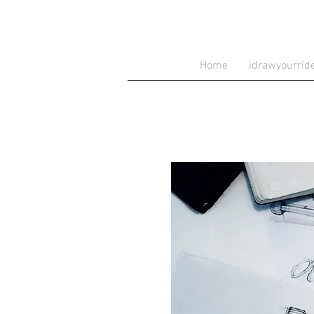
Home
idrawyourrid